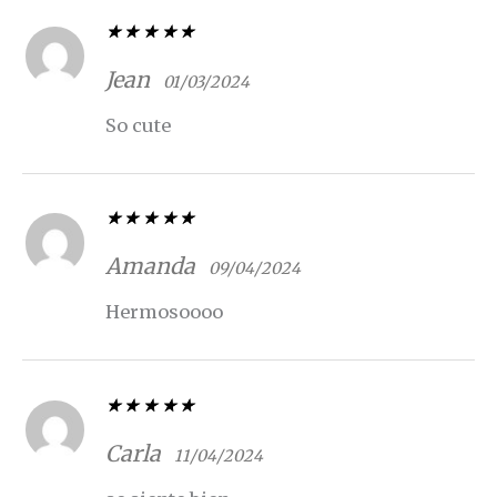
Valorado con
5
de 5
Jean
01/03/2024
So cute
Valorado con
5
de 5
Amanda
09/04/2024
Hermosoooo
Valorado con
5
de 5
Carla
11/04/2024