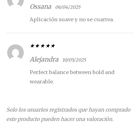
Valorado con
5
de 5
Ossana
06/04/2025
Aplicación suave y no se cuartea.
Valorado con
5
de 5
Alejandra
10/05/2025
Perfect balance between bold and
wearable.
Solo los usuarios registrados que hayan comprado
este producto pueden hacer una valoración.