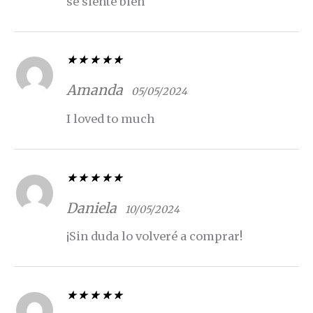
se siente bien
Valorado con
5
de 5
Amanda
05/05/2024
I loved to much
Valorado con
5
de 5
Daniela
10/05/2024
¡Sin duda lo volveré a comprar!
Valorado con