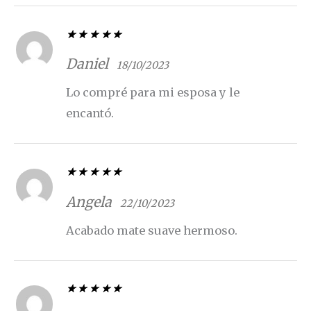
Valorado con
5
de 5
Daniel
18/10/2023
Lo compré para mi esposa y le
encantó.
Valorado con
5
de 5
Angela
22/10/2023
Acabado mate suave hermoso.
Valorado con