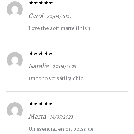
Valorado con
5
de 5
Carol
22/04/2023
Love the soft matte finish.
Valorado con
5
de 5
Natalia
27/04/2023
Un tono versátil y chic.
Valorado con
5
de 5
Marta
14/05/2023
Un esencial en mi bolsa de