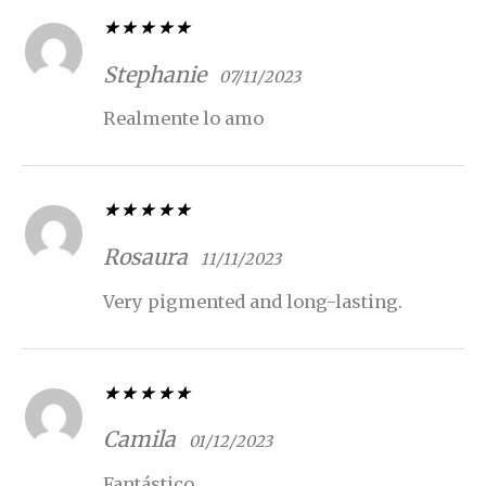
Valorado con
5
de 5
Stephanie
07/11/2023
Realmente lo amo
Valorado con
5
de 5
Rosaura
11/11/2023
Very pigmented and long-lasting.
Valorado con
5
de 5
Camila
01/12/2023
Fantástico