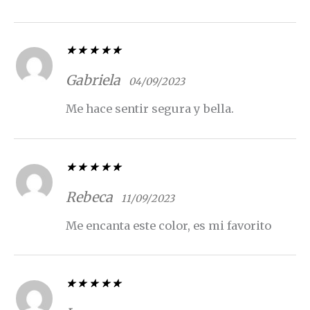
Valorado con
5
de 5
Gabriela
04/09/2023
Me hace sentir segura y bella.
Valorado con
5
de 5
Rebeca
11/09/2023
Me encanta este color, es mi favorito
Valorado con