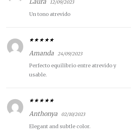
5
de 5
Laura
12/09/2023
Un tono atrevido
Valorado con
5
de 5
Amanda
24/09/2023
Perfecto equilibrio entre atrevido y
usable.
Valorado con
5
de 5
Anthonya
02/10/2023
Elegant and subtle color.