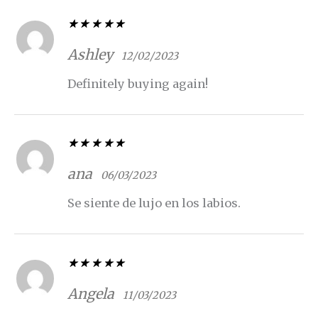
Valorado con
5
de 5
Ashley
12/02/2023
Definitely buying again!
Valorado con
5
de 5
ana
06/03/2023
Se siente de lujo en los labios.
Valorado con
5
de 5
Angela
11/03/2023