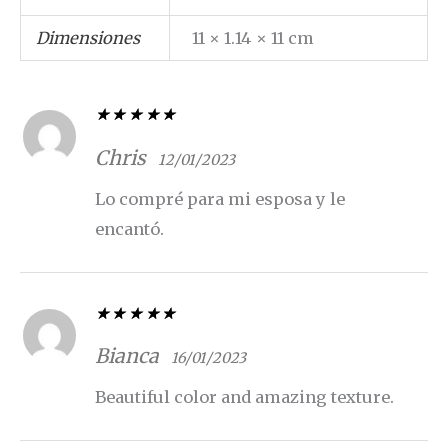
Dimensiones
11 × 1.14 × 11 cm
Valorado con
5
de 5
Chris
12/01/2023
Lo compré para mi esposa y le
encantó.
Valorado con
5
de 5
Bianca
16/01/2023
Beautiful color and amazing texture.