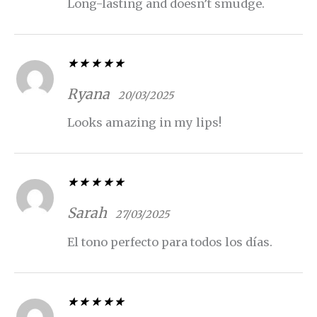
Long-lasting and doesn’t smudge.
Valorado con
5
de 5
Ryana
20/03/2025
Looks amazing in my lips!
Valorado con
5
de 5
Sarah
27/03/2025
El tono perfecto para todos los días.