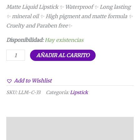
valoraciones
Matte Liquid Lipstick ✨ Waterproof ✨ Long lasting
de clientes
✨ mineral oil ✨ High pigment and matte formula ✨
Cruelty and Paraben free✨
Disponibilidad:
Hay existencias
AÑADIR AL CARRITO
Add to Wishlist
SKU:
LLM-C-33
Categoría:
Lipstick
Descripción
Información adicional