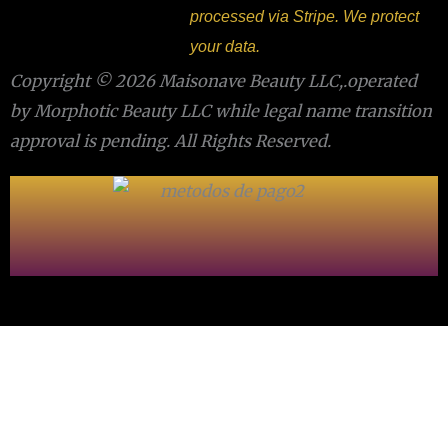
processed via Stripe. We protect
your data.
Copyright © 2026 Maisonave Beauty LLC,.operated
by Morphotic Beauty LLC while legal name transition
approval is pending. All Rights Reserved.