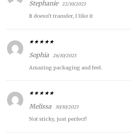
5
de 5
Stephanie
22/10/2023
It doesn’t transfer, I like it
Valorado con
5
de 5
Sophia
26/10/2023
Amazing packaging and feel.
Valorado con
5
de 5
Melissa
30/10/2023
Not sticky, just perfect!