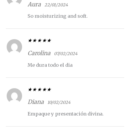
5
de 5
Aura
22/01/2024
So moisturizing and soft.
Valorado con
5
de 5
Carolina
07/02/2024
Me dura todo el dia
Valorado con
5
de 5
Diana
10/02/2024
Empaque y presentación divina.