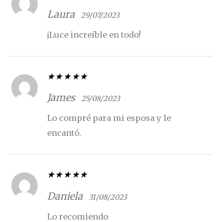
Valorado con
5
de 5
Laura
29/07/2023
¡Luce increíble en todo!
Valorado con
5
de 5
James
25/08/2023
Lo compré para mi esposa y le
encantó.
Valorado con
5
de 5
Daniela
31/08/2023
Lo recomiendo