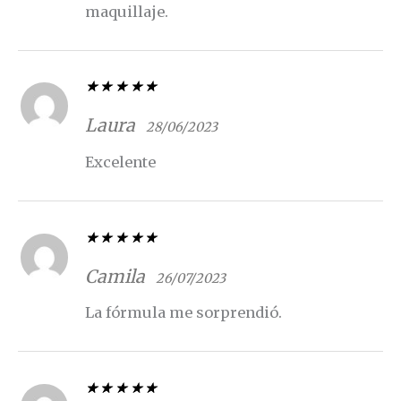
maquillaje.
Valorado con
5
de 5
Laura
28/06/2023
Excelente
Valorado con
5
de 5
Camila
26/07/2023
La fórmula me sorprendió.