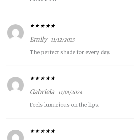
Valorado con
5
de 5
Emily
11/12/2023
The perfect shade for every day.
Valorado con
5
de 5
Gabriela
11/01/2024
Feels luxurious on the lips.
Valorado con