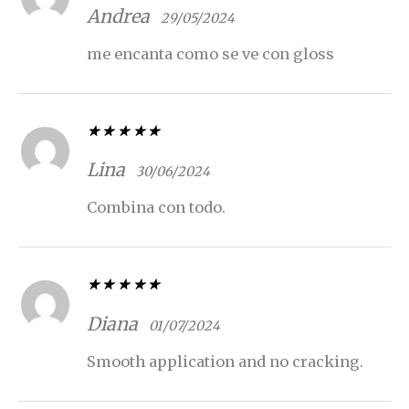
5
de 5
Andrea
29/05/2024
me encanta como se ve con gloss
Valorado con
5
de 5
Lina
30/06/2024
Combina con todo.
Valorado con
5
de 5
Diana
01/07/2024
Smooth application and no cracking.