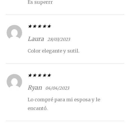
Es superrr
Valorado con
5
de 5
Laura
28/03/2023
Color elegante y sutil.
Valorado con
5
de 5
Ryan
04/04/2023
Lo compré para mi esposa y le
encantó.