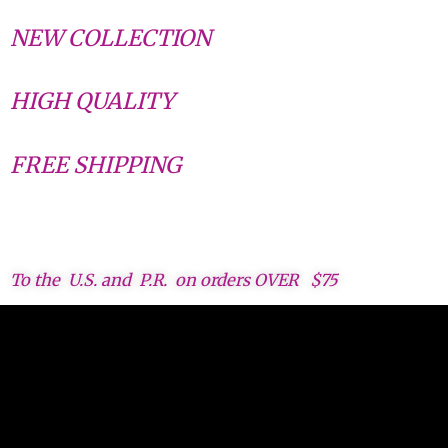
NEW COLLECTION
HIGH QUALITY
FREE SHIPPING
To the U.S. and P.R. on orders OVER $75