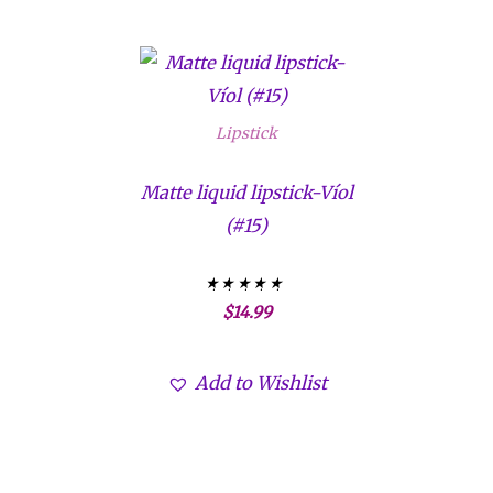
Lipstick
Matte liquid lipstick-Víol
(#15)
$
14.99
Valorado con
5.00
de 5
Add to Wishlist