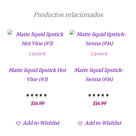
Productos relacionados
Lipstick
Lipstick
Matte liquid lipstick Hot
Matte liquid lipstick-
Vine (#3)
Senna (#14)
$
14.99
$
14.99
Valorado con
Valorado con
5.00
5.00
de 5
de 5
Add to Wishlist
Add to Wishlist