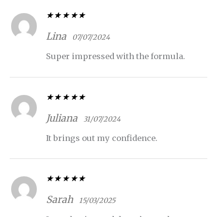
Valorado con
5
de 5
Lina
07/07/2024
Super impressed with the formula.
Valorado con
5
de 5
Juliana
31/07/2024
It brings out my confidence.
Valorado con
5
de 5
Sarah
15/03/2025